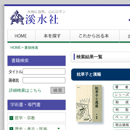
HOME
>
書籍検索
検索結果一覧
タイトル
枕草子と漢籍
著者名
詳細検索はこちら
哲学・宗教
歴史・考古・民族