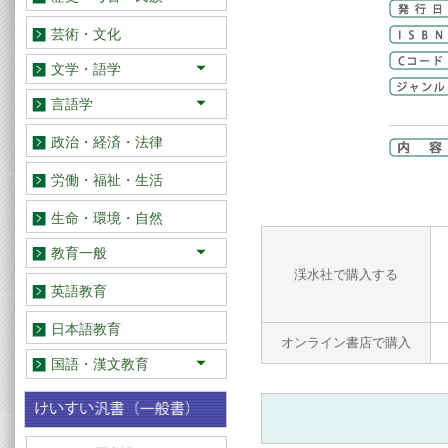
日本
アジア
欧米
芸術・文化
文学・語学
日本
アジア
欧米
言語学
日本語
英語・その他
政治・経済・法律
労働・福祉・生活
生命・環境・自然
教育一般
渓水社で購入する
教育学
教育史
学校教育
幼児・児童教育
道徳教育
特別支援教育
保健・体育
社会
理科 算数・数学
音楽・美術
教育エッセイ・記録
英語教育
日本語教育
オンライン書店で購入
国語・漢文教育
総論
国語教育史
実践史・実践研究
教材研究
読みの指導
話し言葉教育
作文・表現教育
古文・古典教育
漢文教育