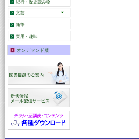
紀行・歴史読み物
文芸
小説・童話
歌集・詩集・句集
文芸評論
随筆
実用・趣味
オンデマンド版