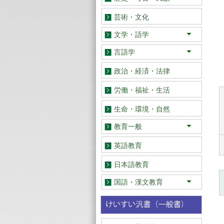
日本
アジア
欧米
芸術・文化
文学・語学
日本
アジア
欧米
言語学
日本語
英語・その他
政治・経済・法律
労働・福祉・生活
生命・環境・自然
教育一般
教育学
教育史
学校教育
幼児・児童教育
道徳教育
特別支援教育
保健・体育
社会
理科 算数・数学
音楽・美術
教育エッセイ・記録
英語教育
日本語教育
国語・漢文教育
総論
国語教育史
実践史・実践研究
教材研究
読みの指導
話し言葉教育
作文・表現教育
古文・古典教育
漢文教育