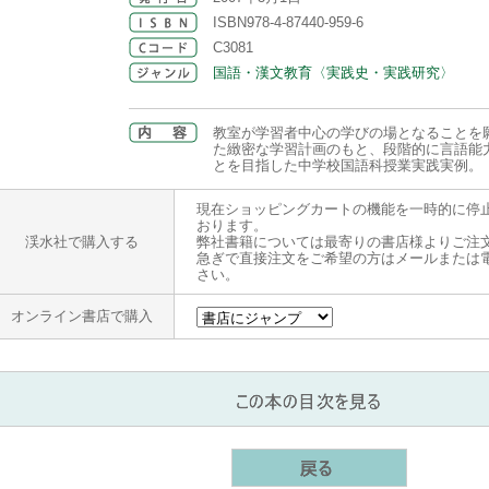
ISBN978-4-87440-959-6
C3081
国語・漢文教育〈実践史・実践研究〉
教室が学習者中心の学びの場となることを
た緻密な学習計画のもと、段階的に言語能
とを目指した中学校国語科授業実践実例。
現在ショッピングカートの機能を一時的に停
おります。
渓水社で購入する
弊社書籍については最寄りの書店様よりご注
急ぎで直接注文をご希望の方はメールまたは
さい。
オンライン書店で購入