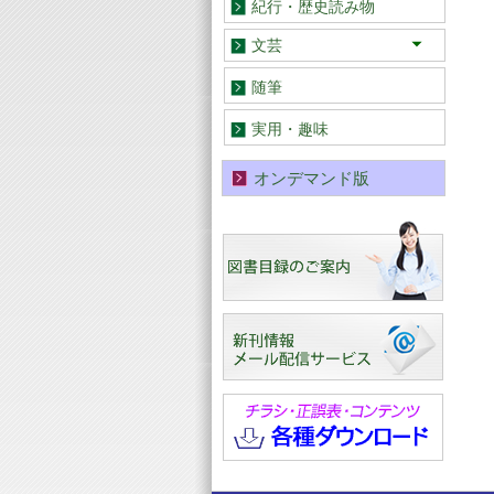
紀行・歴史読み物
文芸
小説・童話
歌集・詩集・句集
文芸評論
随筆
実用・趣味
オンデマンド版