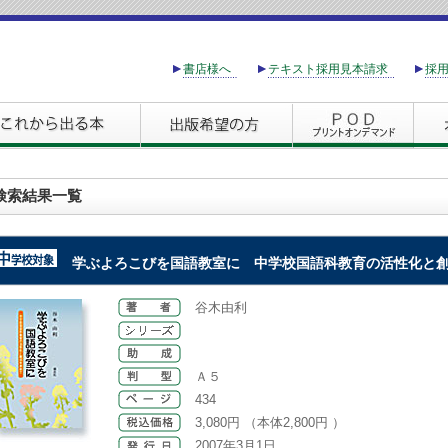
書店様へ
テキスト採用見本請求
採
検索結果一覧
学ぶよろこびを国語教室に
中学校国語科教育の活性化と創
谷木由利
Ａ５
434
3,080円 （本体2,800円 ）
2007年3月1日