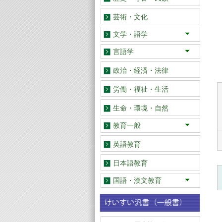
日本
アジア
欧米
芸術・文化
文学・語学
日本
アジア
欧米
言語学
日本語
英語・その他
政治・経済・法律
労働・福祉・生活
生命・環境・自然
教育一般
教育学
教育史
学校教育
幼児・児童教育
道徳教育
特別支援教育
保健・体育
社会
理科 算数・数学
音楽・美術
教育エッセイ・記録
英語教育
日本語教育
国語・漢文教育
総論
国語教育史
実践史・実践研究
教材研究
読みの指導
話し言葉教育
作文・表現教育
古文・古典教育
漢文教育