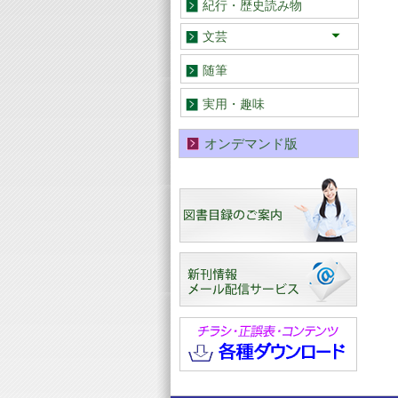
紀行・歴史読み物
文芸
小説・童話
歌集・詩集・句集
文芸評論
随筆
実用・趣味
オンデマンド版