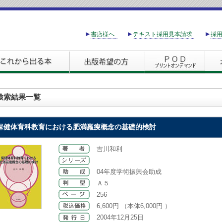
書店様へ
テキスト採用見本請求
採
検索結果一覧
保健体育科教育における肥満羸痩概念の基礎的検討
吉川和利
04年度学術振興会助成
Ａ５
256
6,600円 （本体6,000円 ）
2004年12月25日