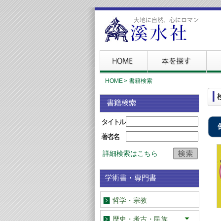
HOME
>
書籍検索
タイトル
著者名
詳細検索はこちら
哲学・宗教
歴史・考古・民族