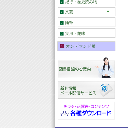
紀行・歴史読み物
文芸
小説・童話
歌集・詩集・句集
文芸評論
随筆
実用・趣味
オンデマンド版