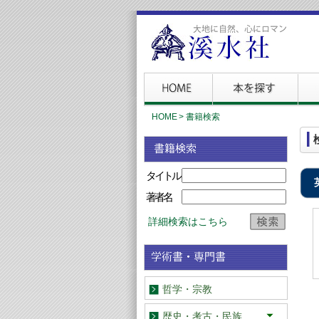
HOME
>
書籍検索
タイトル
著者名
詳細検索はこちら
哲学・宗教
歴史・考古・民族