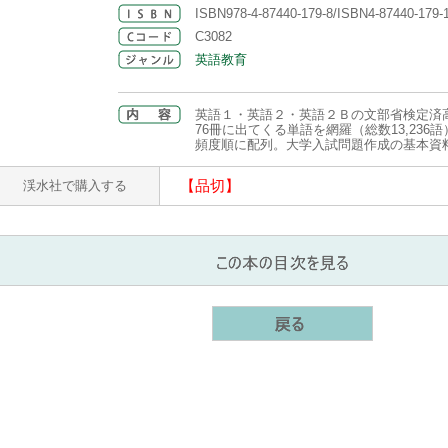
ISBN978-4-87440-179-8/ISBN4-87440-179-
C3082
英語教育
英語１・英語２・英語２Ｂの文部省検定済高
76冊に出てくる単語を網羅（総数13,236
頻度順に配列。大学入試問題作成の基本資
【品切】
渓水社で購入する