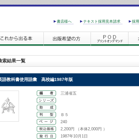
書店様へ
テキスト採用見本請求
採
検索結果一覧
英語教科書使用語彙
高校編1987年版
三浦省五
Ｂ５
240
2,200円 （本体2,000円 ）
1987年10月1日