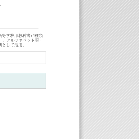
1
等学校用教科書74種類
語）、アルファベット順・
料として活用。