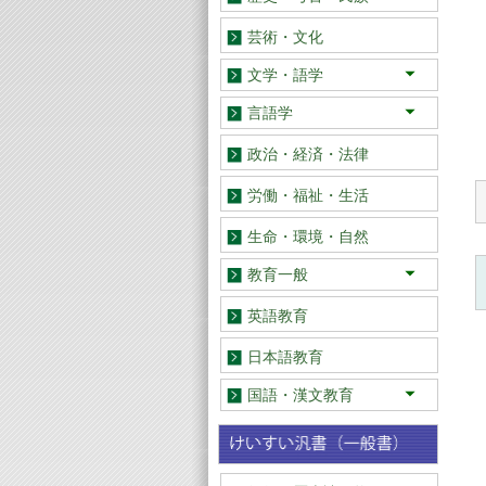
日本
アジア
欧米
芸術・文化
文学・語学
日本
アジア
欧米
言語学
日本語
英語・その他
政治・経済・法律
労働・福祉・生活
生命・環境・自然
教育一般
教育学
教育史
学校教育
幼児・児童教育
道徳教育
特別支援教育
保健・体育
社会
理科 算数・数学
音楽・美術
教育エッセイ・記録
英語教育
日本語教育
国語・漢文教育
総論
国語教育史
実践史・実践研究
教材研究
読みの指導
話し言葉教育
作文・表現教育
古文・古典教育
漢文教育