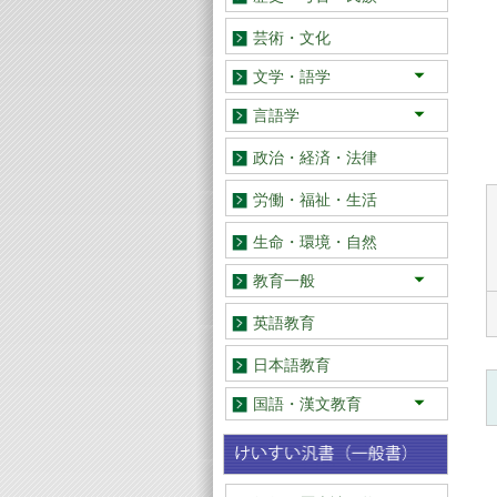
日本
アジア
欧米
芸術・文化
文学・語学
日本
アジア
欧米
言語学
日本語
英語・その他
政治・経済・法律
労働・福祉・生活
生命・環境・自然
教育一般
教育学
教育史
学校教育
幼児・児童教育
道徳教育
特別支援教育
保健・体育
社会
理科 算数・数学
音楽・美術
教育エッセイ・記録
英語教育
日本語教育
国語・漢文教育
総論
国語教育史
実践史・実践研究
教材研究
読みの指導
話し言葉教育
作文・表現教育
古文・古典教育
漢文教育