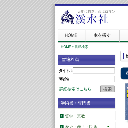
HOME
>
書籍検索
タイトル
著者名
詳細検索はこちら
哲学・宗教
歴史・考古・民族